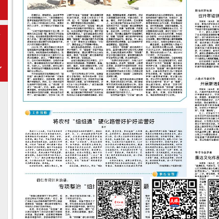
期
下
一
期