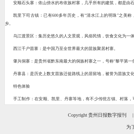
安顺石头寨：依山傍水的布依族村寨，几乎所有的建筑，都是由
凯里下司古镇：已有600多年历史，有“清水江上的明珠”之美
乡。
乌江渡景区：集历史悠久的人文景观，风俗民情，饮食文化为一
西江千户苗寨：是中国乃至全世界最大的苗族聚居村寨。
肇兴侗寨：是贵州省黔东南最大的侗族村寨之一，号称“黎平第一
丹寨县：是历史上数支苗族迁徙路线上的居留地，被誉为苗族文
特色体验
手工制作：在安顺、凯里、丹寨等地，有不少传统古镇、村落，
染等技艺。
Copyright 贵州日报数字报刊
|
沉浸式体验：安顺、兴义、黎平等地，会有安顺地戏、八音坐唱
为
浸式观看欣赏。