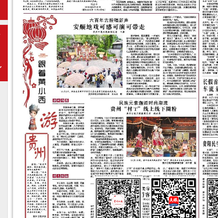
期
下
一
期