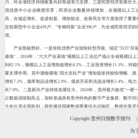
力，对全省经济持续恢复向好形成有力支撑。三是民营经济发展壮大。
强优质中小企业梯度培育，民营企业数量持续增加，在规模以上工
高，在稳定增长、促进创新、增加就业、改善民生等方面发挥了重要
定创新型中小企业439户、“专精特新”企业396户，为全省民营经济
境。
产业形稳势好。一是传统优势产业加快转型升级。锚定“3533”目
基地”，2024年，“六大产业基地”规模以上工业总产值占全省规模以
到82.1%，规模以上工业增加值增长8.2%，工业投资增长11.3%，
要支撑作用。其中酒烟煤电“四大支柱产业”增加值保持较快增幅，酒
增长7.2%，烟草制品业增长2.0%，煤炭开采和洗选业增长5.4%，
长7.0%。二是新兴产业持续发展壮大。2024年，贵州着力做优“一硬
占数据训练制高点，加快形成具有贵州特色的数字产业集群。数字经
九年位居全国前列；获批建设国家数据要素综合试验区，数据共享开
在全国开放指数省域综合排名中连续四年位居全国第三；全省在建及
Copyright 贵州日报数字报刊
|
个，算力总规模超过55Eflops，智算占比超90%，成为全国智算资
为
一；电子产品制造业增加值增长25.3%，信息传输、软件和信息