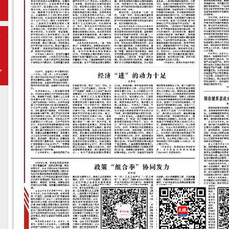
期
下
一
期