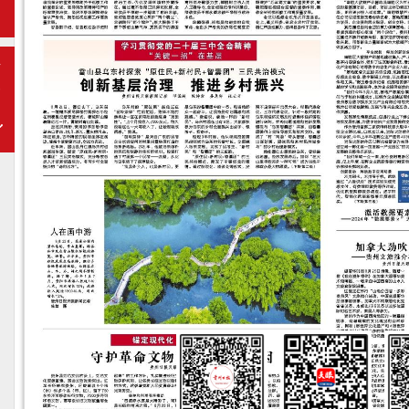
期
下
一
期