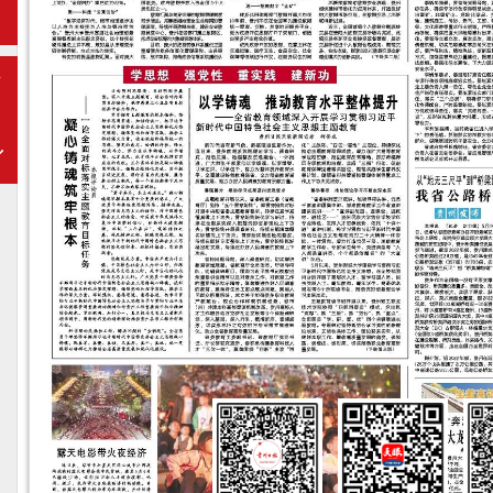
期
下
一
期