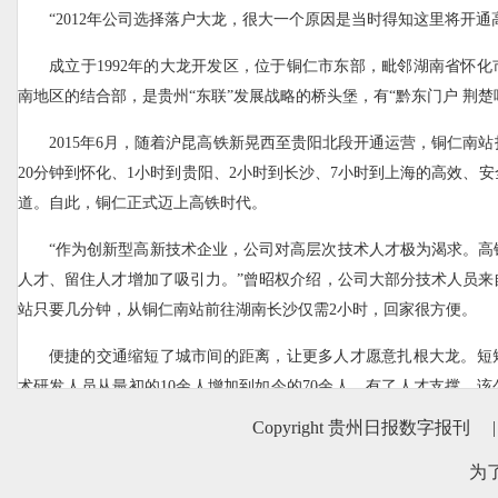
“2012年公司选择落户大龙，很大一个原因是当时得知这里将开通
成立于1992年的大龙开发区，位于铜仁市东部，毗邻湖南省怀
南地区的结合部，是贵州“东联”发展战略的桥头堡，有“黔东门户 荆楚
2015年6月，随着沪昆高铁新晃西至贵阳北段开通运营，铜仁南
20分钟到怀化、1小时到贵阳、2小时到长沙、7小时到上海的高效、
道。自此，铜仁正式迈上高铁时代。
“作为创新型高新技术企业，公司对高层次技术人才极为渴求。高
人才、留住人才增加了吸引力。”曾昭权介绍，公司大部分技术人员来
站只要几分钟，从铜仁南站前往湖南长沙仅需2小时，回家很方便。
便捷的交通缩短了城市间的距离，让更多人才愿意扎根大龙。短
术研发人员从最初的10余人增加到如今的70余人。有了人才支撑，
取得新成绩，产量、产值连年增长，目前还牵头制定了行业标准《电
Copyright 贵州日报数字报刊
|
定行业标准《锂电池用四氧化三锰》。
为
路通百业兴。高铁不仅为大龙开发区汇集人才，也让该区招商引资