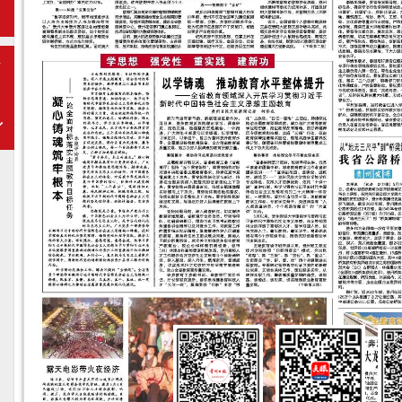
期
下
一
期