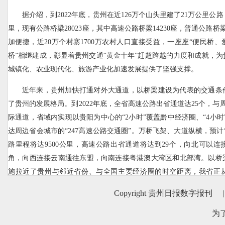
据介绍，到2022年底，贵州在近126万个山头里建了21万公里公路
里，现有公路桥梁28023座，其中高速公路桥梁14230座，普通公路桥梁
加便捷，近20万个村寨1700万农村人口直接受益，一座座“便民桥
桥”相继建成，彰显着贵州交通“黄金十年”赶超跨越的力度和成就，
城镇化、农业现代化、旅游产业化加速发展提供了坚强支撑。
近年来，贵州加快打通对外大通道，以桥梁建设为代表的交通条
了贵州的发展格局。到2022年底，全省高速公路出省通道达25个，与
际通道，省域内实现以贵阳为中心的“2小时”覆盖黔中经济圈、“4小时”
达周边省会城市的“247高速公路交通圈”。万桥飞架、大道纵横，预计
路里程将达9500公里，高速公路出省通道将达到29个，向北可以
角，向西连接云南通往东盟，向南连接粤港澳大湾区和北部湾。以桥
施拉近了贵州与邻近省份、与全国主要经济圈的时空距离，我省正
地。
Copyright 贵州日报数字报刊
|
与此同时，贵州依托世界级桥梁的独特优势和交通基础设施优势
为
加快推进桥旅、路旅、航旅、交邮、交产“五大融合”，点线面结合推