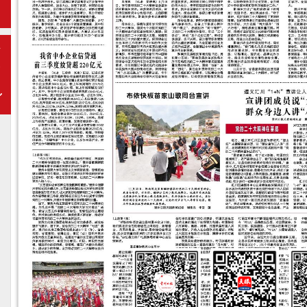
期
下
一
期