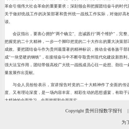
革命引领伟大社会革命的重要要求；深刻领会和把握团结奋斗的时代
关于做好统战工作的决策部署和贵州统一战线工作实际，对做好高
读。
会议指出，要衷心拥护“两个确立”、忠诚践行“两个维护”，完
把握党的二十大精神，一步一个脚印把党的二十大作出的重大决策部
成效。要把团结奋斗作为贵州最显著的精神标识，推动全省各族干部
成“一块坚硬的钢铁”，在接续奋斗中不断夺取贵州现代化建设新胜利
强大法宝作用，团结带领高校广大统一战线成员心往一处想、劲往一
量发展作出贡献。
与会人员纷纷表示，宣讲报告对党的二十大精神作了全面的传
度、又有理论深度，是一场内容丰富、精彩生动的思想盛宴，有助于
大精神的全面学习、全面把握和全面落实。
Copyright 贵州日报数字报刊
|
贵州师范大学统战部部长姚作舟说，宣讲报告主题鲜明、内容丰
懂。在下一步工作中，将组织学校的统一战线成员深入学习宣传贯彻
为
深入地抓学习、抓规范、抓特色，不断为学校高质量发展提供统战力