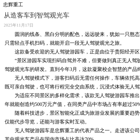
忠辉重工
从造客车到智驾观光车
2025年11月17日
圆润的线条、黑白分明的配色，远远驶来，犹如一只憨态
只需轻点手机扫码，就能开启一段无人驾驶观光之旅。
这款备受欢迎的无人驾驶游园车，正是由位于贵阳经开区
“景区游园车实现扫码自驾并不难，但要做到真正无人驾
驾驶观光车的研发。直到今年3月，这款凝聚校企智慧的产品
无人驾驶模式下，游客扫码后无需任何操作，车辆依托高
既可亲自驾驶，也可将行程完全交由系统，沉浸式体验无人驾
为适应不同景区的多样化需求，该款无人驾驶游园车推出了
年就能创造约500万元产值，在同类产品中市场占有率超过50
随着科技进步，景区智能化正成为旅游业发展的重要趋势
仅能代步导览，还能与游客实时互动。
无人驾驶游园车是忠辉重工的代表产品之一。走进该公司
其中观光车产品在国内市场占比高达70%。