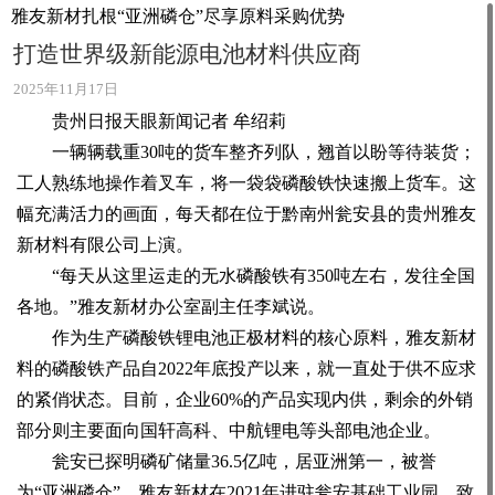
雅友新材扎根“亚洲磷仓”尽享原料采购优势
打造世界级新能源电池材料供应商
2025年11月17日
贵州日报天眼新闻记者 牟绍莉
一辆辆载重30吨的货车整齐列队，翘首以盼等待装货；
工人熟练地操作着叉车，将一袋袋磷酸铁快速搬上货车。这
幅充满活力的画面，每天都在位于黔南州瓮安县的贵州雅友
新材料有限公司上演。
“每天从这里运走的无水磷酸铁有350吨左右，发往全国
各地。”雅友新材办公室副主任李斌说。
作为生产磷酸铁锂电池正极材料的核心原料，雅友新材
料的磷酸铁产品自2022年底投产以来，就一直处于供不应求
的紧俏状态。目前，企业60%的产品实现内供，剩余的外销
部分则主要面向国轩高科、中航锂电等头部电池企业。
瓮安已探明磷矿储量36.5亿吨，居亚洲第一，被誉
为“亚洲磷仓”。雅友新材在2021年进驻瓮安基础工业园，致